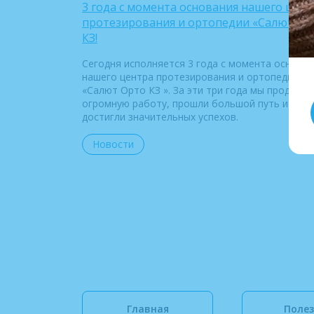
3 года с момента основания нашего цент
протезирования и ортопедии «Салют Ор
КЗ!
Сегодня исполняется 3 года с момента основа
нашего центра протезирования и ортопедии
«Салют Орто КЗ ». За эти три года мы проделал
огромную работу, прошли большой путь и
достигли значительных успехов.
Новости
Главная
Полез