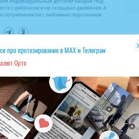
лали индивидуальный детский бандаж под
есте с ребёнком и не сковывал движения. А
льтеприемником с любимым персонажем
се про протезирование в МАХ и Телеграм
алют Орто