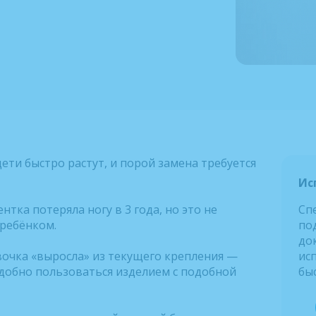
дети быстро растут, и порой замена требуется
Ис
нтка потеряла ногу в 3 года, но это не
Сп
ребёнком.
по
до
вочка «выросла» из текущего крепления —
ис
удобно пользоваться изделием с подобной
бы