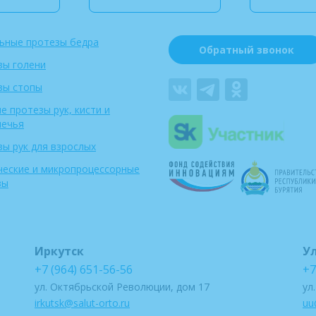
ьные протезы бедра
Обратный звонок
зы голени
зы стопы
е протезы рук, кисти и
лечья
ы рук для взрослых
ческие и микропроцессорные
зы
Иркутск
У
+7 (964) 651-56-56
+7
ул. Октябрьской Революции, дом 17
ул
irkutsk@salut-orto.ru
uu