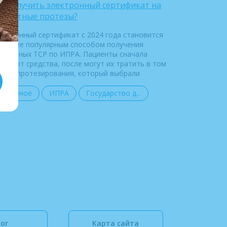
к получить электронный сертификат на
сплатные протезы?
ектронный сертификат с 2024 года становится
иболее популярным способом получения
сплатных ТСР по ИПРА. Пациенты сначала
лучают средства, после могут их тратить в том
нтре протезирования, который выбрали
Полезное
ИПРА
Государство д...
ог
Карта сайта