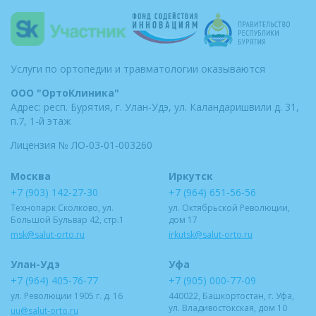
Услуги по ортопедии и травматологии оказываются
ООО "ОртоКлиника"
Адрес: респ. Бурятия,
г. Улан-Удэ, ул. Каландаришвили
д. 31,
п.7, 1-й этаж
Лицензия № ЛО-03-01-003260
Москва
Иркутск
+7 (903) 142-27-30
+7 (964) 651-56-56
Технопарк Сколково, ул.
ул. Октябрьской Революции,
Большой Бульвар 42, стр.1
дом 17
msk@salut-orto.ru
irkutsk@salut-orto.ru
Улан-Удэ
Уфа
+7 (964) 405-76-77
+7 (905) 000-77-09
ул. Революции 1905 г. д. 16
440022, Башкортостан, г. Уфа,
ул. Владивостокская, дом 10
uu@salut-orto.ru